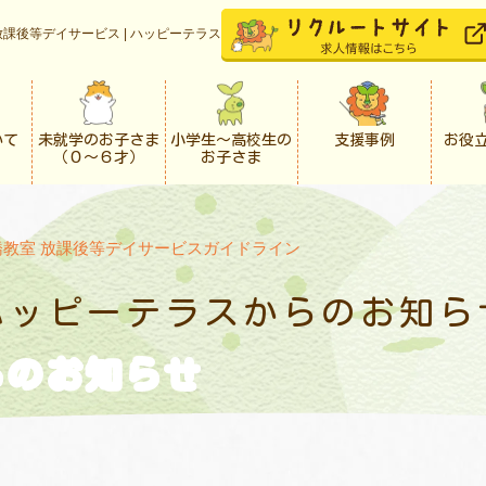
課後等デイサービス | ハッピーテラス
いて
未就学のお子さま
小学生〜高校生の
支援事例
お役
（０〜６才）
お子さま
橋教室 放課後等デイサービスガイドライン
ハッピーテラスからの
お知ら
らの
お知らせ