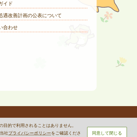
ガイド
処遇改善計画の公表について
い合わせ
rvice
apply.
外の目的で利用されることはありません。
は当社
プライバシーポリシー
をご確認くださ
同意して閉じる