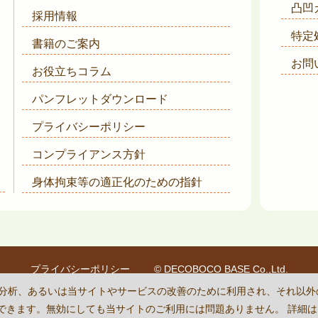
凸凹
採用情報
特定
書籍のご案内
お問
お役立ちコラム
パンフレットダウンロード
プライバシーポリシー
コンプライアンス方針
身体拘束等の適正化のための指針
プライバシーポリシー
© DECOBOCO BASE Co.,Ltd.
is protected by reCAPTCHA
and the Google
Privacy Policy
and
Terms of Se
状況の分析、あるいは当サイトやサービスの改善のために利用され、それ以
に設定できます。無効にしても当サイトのご利用には問題ありません。 詳細