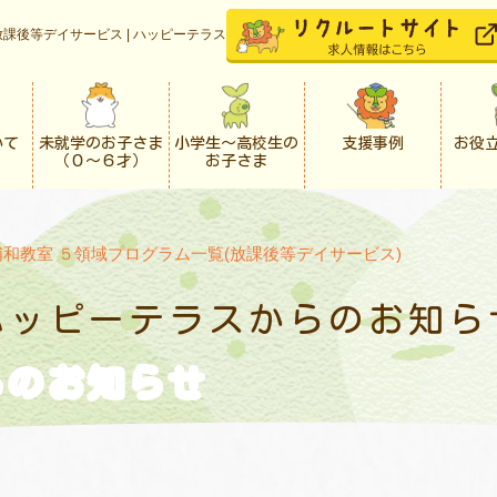
課後等デイサービス | ハッピーテラス
いて
未就学のお子さま
小学生〜高校生の
支援事例
お役
（０〜６才）
お子さま
浦和教室 ５領域プログラム一覧(放課後等デイサービス)
ハッピーテラスからの
お知ら
らの
お知らせ