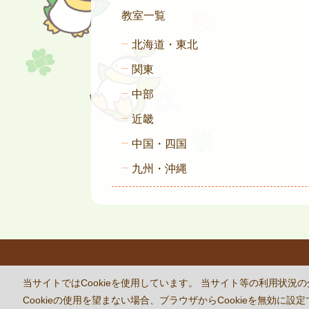
教室一覧
北海道・東北
関東
中部
近畿
中国・四国
九州・沖縄
This site 
当サイトではCookieを使用しています。 当サイト等の利用
Cookieの使用を望まない場合、ブラウザからCookieを無効