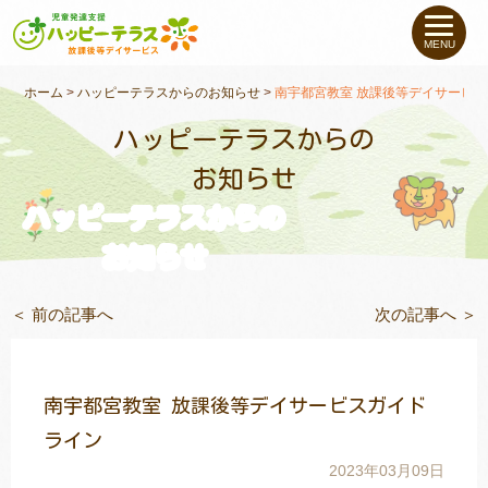
私たちについて
MENU
未就学のお子さま
（０〜６才）
ホーム
>
ハッピーテラスからのお知らせ
>
南宇都宮教室 放課後等デイサービ
ハッピーテラスからの
小学生〜高校生の
お子さま
お知らせ
ハッピーテラスからの
支援事例
お知らせ
お役立ちコラム
＜ 前の記事へ
次の記事へ ＞
教室一覧
南宇都宮教室 放課後等デイサービスガイド
ご利用について
ライン
2023年03月09日