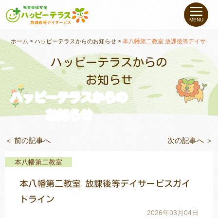
私たちについて
MENU
未就学のお子さま
（０〜６才）
ホーム
>
ハッピーテラスからのお知らせ
>
本八幡第二教室 放課後等デイサー
ハッピーテラスからの
小学生〜高校生の
お子さま
お知らせ
ハッピーテラスからの
支援事例
お知らせ
お役立ちコラム
＜ 前の記事へ
次の記事へ ＞
教室一覧
本八幡第二教室
本八幡第二教室 放課後等デイサービスガイ
ご利用について
ドライン
2026年03月04日