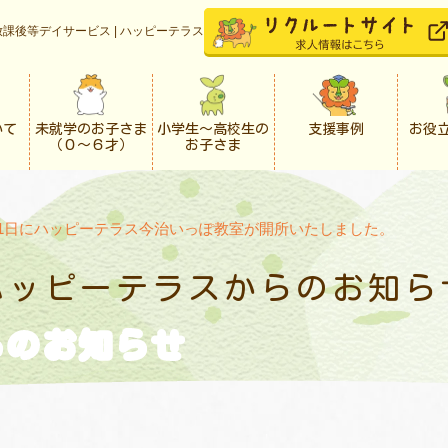
課後等デイサービス | ハッピーテラス
いて
未就学のお子さま
小学生〜高校生の
支援事例
お役
（０〜６才）
お子さま
月1日にハッピーテラス今治いっぽ教室が開所いたしました。
ハッピーテラスからの
お知ら
らの
お知らせ