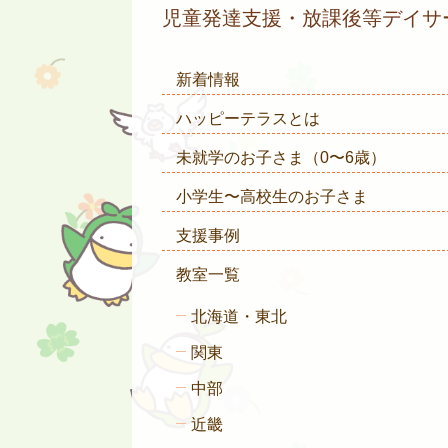
児童発達支援・放課後等デイ
新着情報
ハッピーテラスとは
未就学のお子さま
（0〜6歳）
小学生〜高校生のお子さま
支援事例
教室一覧
北海道・東北
関東
中部
近畿