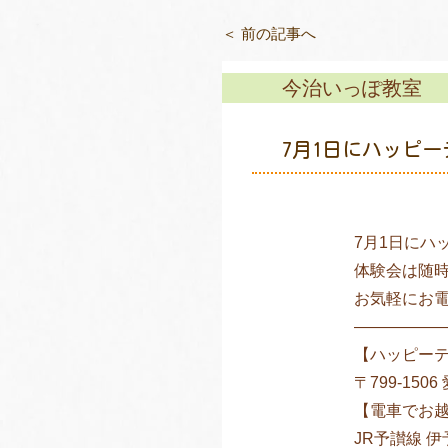
＜ 前の記事へ
今治いっぽ教室
7月1日にハッピ
7月1日にハ
体験会は随
お気軽にお
—————
【ハッピー
〒799-150
【電車でお
JR予讃線 