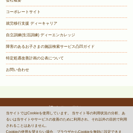
会社概要
コーポレートサイト
就労移行支援 ディーキャリア
自立訓練(生活訓練) ディーエンカレッジ
障害のあるお子さまの施設検索サービス
凸凹ガイド
特定処遇改善計画の公表について
お問い合わせ
プライバシーポリシー
当サイトではCookieを使用しています。 当サイト等の利用状況の分析、あ
© DECOBOCO BASE Co.,Ltd.
るいは当サイトやサービスの改善のために利用され、それ以外の目的で利用
This site is protected by reCAPTCHA
されることはありません。
and the Google
Privacy Policy
Cookieの使用を望まない場合、ブラウザからCookieを無効に設定できま