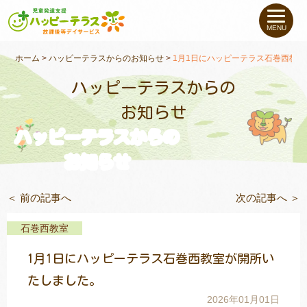
私たちについて
MENU
未就学のお子さま
（０〜６才）
ホーム
>
ハッピーテラスからのお知らせ
>
1月1日にハッピーテラス石巻西教
ハッピーテラスからの
小学生〜高校生の
お子さま
お知らせ
ハッピーテラスからの
支援事例
お知らせ
お役立ちコラム
＜ 前の記事へ
次の記事へ ＞
教室一覧
石巻西教室
1月1日にハッピーテラス石巻西教室が開所い
ご利用について
たしました。
2026年01月01日