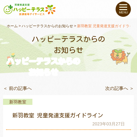
私たちについて
MENU
未就学のお子さま
（０〜６才）
ホーム
>
ハッピーテラスからのお知らせ
>
新羽教室 児童発達支援ガイドライン
ハッピーテラスからの
小学生〜高校生の
お子さま
お知らせ
ハッピーテラスからの
支援事例
お知らせ
お役立ちコラム
＜ 前の記事へ
次の記事へ ＞
教室一覧
新羽教室
新羽教室 児童発達支援ガイドライン
ご利用について
2023年03月27日