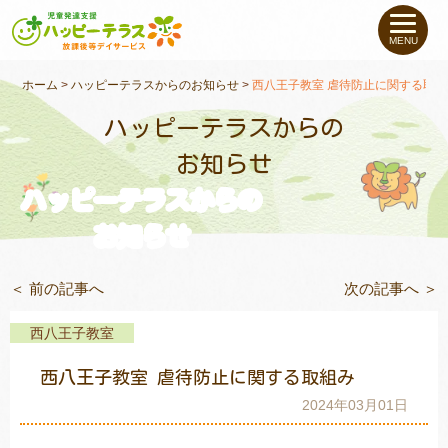
私たちについて
MENU
未就学のお子さま
（０〜６才）
ホーム
>
ハッピーテラスからのお知らせ
>
西八王子教室 虐待防止に関する取組
ハッピーテラスからの
小学生〜高校生の
お子さま
お知らせ
ハッピーテラスからの
支援事例
お知らせ
お役立ちコラム
＜ 前の記事へ
次の記事へ ＞
教室一覧
西八王子教室
西八王子教室 虐待防止に関する取組み
ご利用について
2024年03月01日