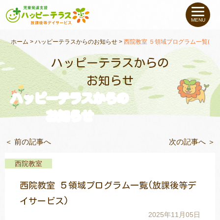
私たちについて
MENU
未就学のお子さま
（０〜６才）
ホーム
>
ハッピーテラスからのお知らせ
>
西院教室 ５領域プログラム一覧(放
ハッピーテラスからの
小学生〜高校生の
お子さま
お知らせ
ハッピーテラスからの
支援事例
お知らせ
お役立ちコラム
＜ 前の記事へ
次の記事へ ＞
教室一覧
西院教室
西院教室 ５領域プログラム一覧(放課後等デ
ご利用について
イサービス)
2025年11月05日