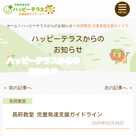
私たちについて
MENU
未就学のお子さま
（０〜６才）
ホーム
>
ハッピーテラスからのお知らせ
>
長府教室 児童発達支援ガイドライン
ハッピーテラスからの
小学生〜高校生の
お子さま
お知らせ
ハッピーテラスからの
支援事例
お知らせ
お役立ちコラム
＜ 前の記事へ
次の記事へ ＞
教室一覧
長府教室
長府教室 児童発達支援ガイドライン
ご利用について
2025年02月06日