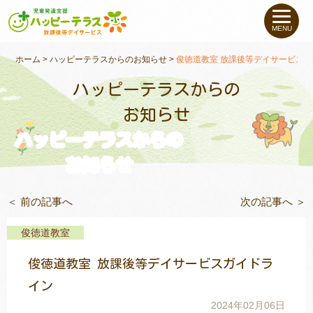
私たちについて
MENU
未就学のお子さま
（０〜６才）
ホーム
>
ハッピーテラスからのお知らせ
>
俊徳道教室 放課後等デイサービス
ハッピーテラスからの
小学生〜高校生の
お子さま
お知らせ
ハッピーテラスからの
支援事例
お知らせ
お役立ちコラム
＜ 前の記事へ
次の記事へ ＞
教室一覧
俊徳道教室
俊徳道教室 放課後等デイサービスガイドラ
ご利用について
イン
2024年02月06日