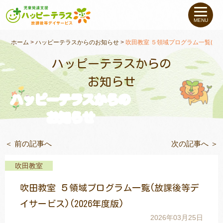
私たちについて
MENU
未就学のお子さま
（０〜６才）
ホーム
>
ハッピーテラスからのお知らせ
>
吹田教室 ５領域プログラム一覧(放課
ハッピーテラスからの
小学生〜高校生の
お子さま
お知らせ
ハッピーテラスからの
支援事例
お知らせ
お役立ちコラム
＜ 前の記事へ
次の記事へ ＞
教室一覧
吹田教室
吹田教室 ５領域プログラム一覧(放課後等デ
ご利用について
イサービス)(2026年度版)
2026年03月25日