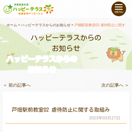
私たちについて
MENU
未就学のお子さま
（０〜６才）
ホーム
>
ハッピーテラスからのお知らせ
>
戸畑駅前教室02 虐待防止に関する
ハッピーテラスからの
小学生〜高校生の
お子さま
お知らせ
ハッピーテラスからの
支援事例
お知らせ
お役立ちコラム
＜ 前の記事へ
次の記事へ ＞
教室一覧
戸畑駅前教室02 虐待防止に関する取組み
ご利用について
2023年03月27日