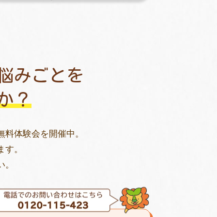
悩みごとを
か？
無料体験会を開催中。
ます。
い。