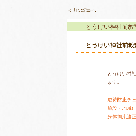
＜ 前の記事へ
とうけい神社前教
とうけい神社前教
とうけい神
ます。
虐待防止チ
施設・
地域
身体拘束適