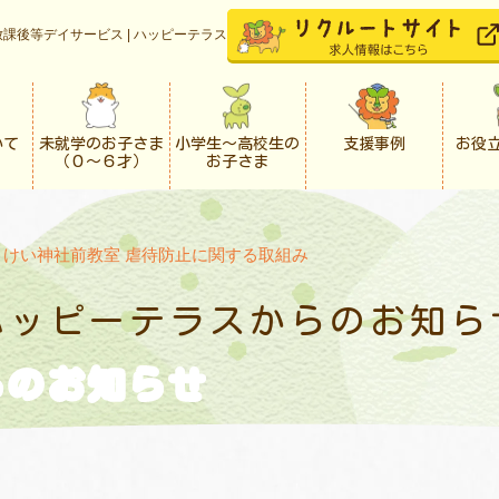
課後等デイサービス | ハッピーテラス
いて
未就学のお子さま
小学生〜高校生の
支援事例
お役
（０〜６才）
お子さま
うけい神社前教室 虐待防止に関する取組み
ハッピーテラスからの
お知ら
らの
お知らせ