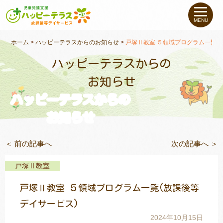
私たちについて
MENU
未就学のお子さま
（０〜６才）
ホーム
>
ハッピーテラスからのお知らせ
>
戸塚Ⅱ教室 ５領域プログラム一覧(
ハッピーテラスからの
小学生〜高校生の
お子さま
お知らせ
ハッピーテラスからの
支援事例
お知らせ
お役立ちコラム
＜ 前の記事へ
次の記事へ ＞
教室一覧
戸塚Ⅱ教室
戸塚Ⅱ教室 ５領域プログラム一覧(放課後等
ご利用について
デイサービス)
2024年10月15日