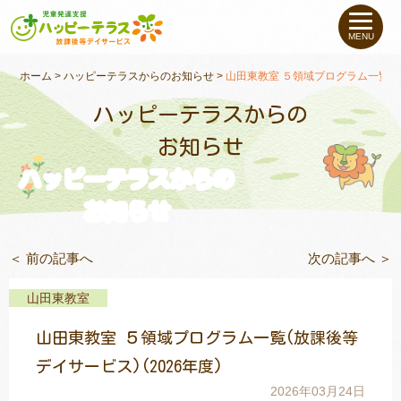
私たちについて
MENU
未就学のお子さま
（０〜６才）
ホーム
>
ハッピーテラスからのお知らせ
>
山田東教室 ５領域プログラム一覧(放
ハッピーテラスからの
小学生〜高校生の
お子さま
お知らせ
ハッピーテラスからの
支援事例
お知らせ
お役立ちコラム
＜ 前の記事へ
次の記事へ ＞
教室一覧
山田東教室
山田東教室 ５領域プログラム一覧(放課後等
ご利用について
デイサービス)(2026年度)
2026年03月24日