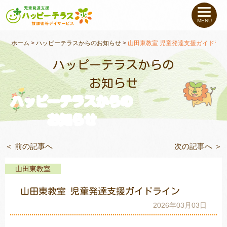
私たちについて
MENU
未就学のお子さま
（０〜６才）
ホーム
>
ハッピーテラスからのお知らせ
>
山田東教室 児童発達支援ガイドライ
ハッピーテラスからの
小学生〜高校生の
お子さま
お知らせ
ハッピーテラスからの
支援事例
お知らせ
お役立ちコラム
＜ 前の記事へ
次の記事へ ＞
教室一覧
山田東教室
山田東教室 児童発達支援ガイドライン
ご利用について
2026年03月03日