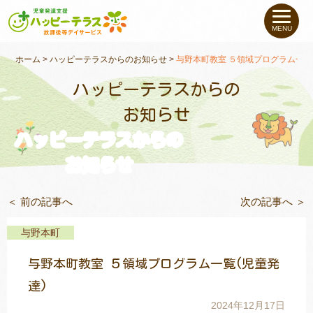
私たちについて
MENU
未就学のお子さま
（０〜６才）
ホーム
>
ハッピーテラスからのお知らせ
>
与野本町教室 ５領域プログラム一覧
ハッピーテラスからの
小学生〜高校生の
お子さま
お知らせ
ハッピーテラスからの
支援事例
お知らせ
お役立ちコラム
＜ 前の記事へ
次の記事へ ＞
教室一覧
与野本町
与野本町教室 ５領域プログラム一覧(児童発
ご利用について
達)
2024年12月17日