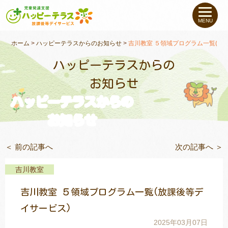
私たちについて
MENU
未就学のお子さま
（０〜６才）
ホーム
>
ハッピーテラスからのお知らせ
>
吉川教室 ５領域プログラム一覧(放
ハッピーテラスからの
小学生〜高校生の
お子さま
お知らせ
ハッピーテラスからの
支援事例
お知らせ
お役立ちコラム
＜ 前の記事へ
次の記事へ ＞
教室一覧
吉川教室
吉川教室 ５領域プログラム一覧(放課後等デ
ご利用について
イサービス)
2025年03月07日