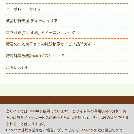
コーポレートサイト
就労移行支援 ディーキャリア
自立訓練(生活訓練) ディーエンカレッジ
障害のあるお子さまの施設検索サービス
凸凹ガイド
特定処遇改善計画の公表について
お問い合わせ
プライバシーポリシー
当サイトではCookieを使用しています。 当サイト等の利用状況の分析、あ
© DECOBOCO BASE Co.,Ltd.
るいは当サイトやサービスの改善のために利用され、それ以外の目的で利用
This site is protected by reCAPTCHA
されることはありません。
and the Google
Privacy Policy
Cookieの使用を望まない場合、ブラウザからCookieを無効に設定できま
and
Terms of Service
apply.