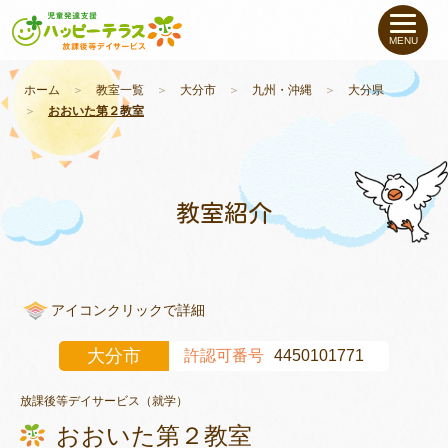
私たちについて
MENU
未就学のお子さま
（０〜６才）
ホーム
＞
教室一覧
＞
大分市
＞
九州・沖縄
＞
大分県
＞
おおいた第２教室
小学生〜高校生の
お子さま
支援事例
教室紹介
お役立ちコラム
アイコンクリックで詳細
教室一覧
大分市
許認可番号
4450101771
ご利用について
放課後等デイサービス（就学）
おおいた第２教室