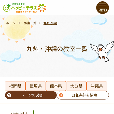
私たちについて
MENU
未就学のお子さま
（０〜６才）
ホーム
＞
教室一覧
＞
九州・沖縄
小学生〜高校生の
お子さま
九州・沖縄の教室一覧
支援事例
お役立ちコラム
教室一覧
福岡県
長崎県
熊本県
大分県
沖縄県
マークの説明
詳細条件を検索
ご利用について