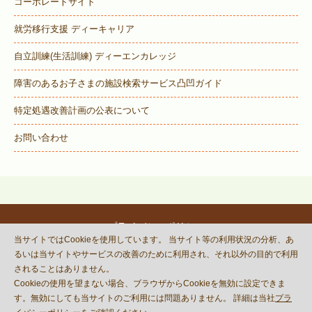
コーポレートサイト
就労移行支援 ディーキャリア
自立訓練(生活訓練) ディーエンカレッジ
障害のあるお子さまの施設検索サービス
凸凹ガイド
特定処遇改善計画の公表について
お問い合わせ
プライバシーポリシー
当サイトではCookieを使用しています。 当サイト等の利用状況の分析、あ
© DECOBOCO BASE Co.,Ltd.
るいは当サイトやサービスの改善のために利用され、それ以外の目的で利用
This site is protected by reCAPTCHA
されることはありません。
and the Google
Privacy Policy
Cookieの使用を望まない場合、ブラウザからCookieを無効に設定できま
and
Terms of Service
apply.
す。無効にしても当サイトのご利用には問題ありません。 詳細は当社
プラ