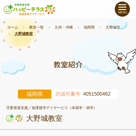
私たちについて
MENU
未就学のお子さま
（０〜６才）
ホーム
＞
教室一覧
＞
九州・沖縄
＞
福岡県
＞
大野城市
＞
大野城教室
小学生〜高校生の
お子さま
支援事例
教室紹介
お役立ちコラム
福岡県
許認可番号
4051500462
教室一覧
児童発達支援／放課後等デイサービス（未就学・就学）
大野城教室
ご利用について