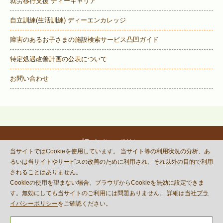
就労移行支援 ディーキャリア
自立訓練(生活訓練) ディーエンカレッジ
障害のあるお子さまの施設検索サービス
凸凹ガイド
特定処遇改善計画の公表について
お問い合わせ
プライバシーポリシー
当サイトではCookieを使用しています。 当サイト等の利用状況の分析、あ
© DECOBOCO BASE Co.,Ltd.
るいは当サイトやサービスの改善のために利用され、それ以外の目的で利用
This site is protected by reCAPTCHA
されることはありません。
and the Google
Privacy Policy
Cookieの使用を望まない場合、ブラウザからCookieを無効に設定できま
and
Terms of Service
apply.
す。無効にしても当サイトのご利用には問題ありません。 詳細は当社
プラ
イバシーポリシー
をご確認ください。