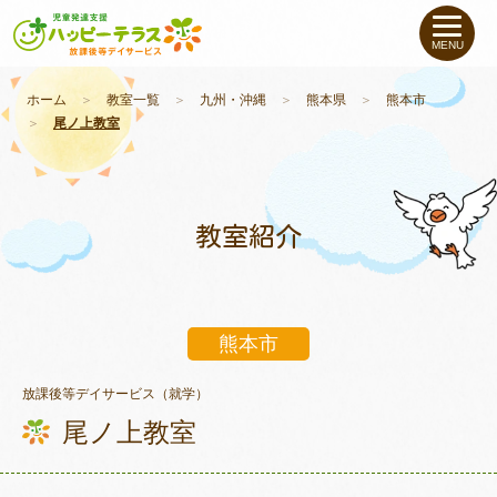
私たちについて
MENU
未就学のお子さま
（０〜６才）
ホーム
＞
教室一覧
＞
九州・沖縄
＞
熊本県
＞
熊本市
＞
尾ノ上教室
小学生〜高校生の
お子さま
支援事例
教室紹介
お役立ちコラム
熊本市
教室一覧
放課後等デイサービス（就学）
尾ノ上教室
ご利用について