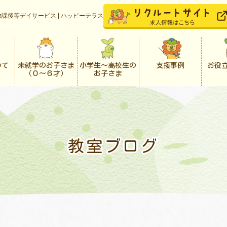
課後等デイサービス | ハッピーテラス
いて
未就学のお子さま
小学生〜高校生の
支援事例
お役
（０〜６才）
お子さま
！
教室ブログ