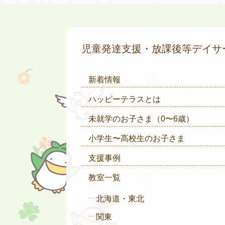
児童発達支援・放課後等デイ
新着情報
ハッピーテラスとは
未就学のお子さま
（0〜6歳）
小学生〜高校生のお子さま
支援事例
教室一覧
北海道・東北
関東