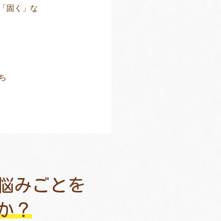
「固く」な
ち
悩みごとを
か？