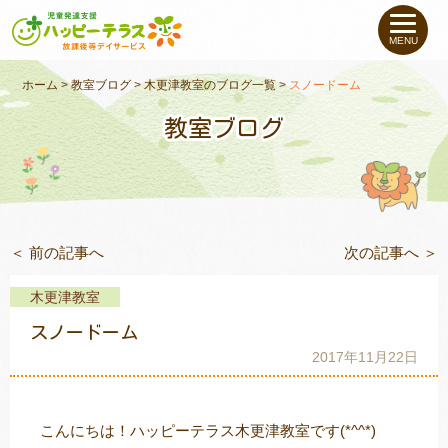
私たちについて
MENU
未就学のお子さま
（０〜６才）
ホーム
>
教室ブログ
>
木更津教室のブログ一覧
>
スノードーム
教室ブログ
小学生〜高校生の
お子さま
支援事例
＜ 前の記事へ
次の記事へ ＞
お役立ちコラム
木更津教室
教室一覧
スノードーム
2017年11月22日
ご利用について
こんにちは！ハッピーテラス木更津教室です(*^^*)