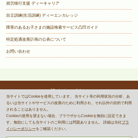
就労移行支援 ディーキャリア
自立訓練(生活訓練) ディーエンカレッジ
障害のあるお子さまの施設検索サービス
凸凹ガイド
特定処遇改善計画の公表について
お問い合わせ
プライバシーポリシー
当サイトではCookieを使用しています。 当サイト等の利用状況の分析、あ
© DECOBOCO BASE Co.,Ltd.
るいは当サイトやサービスの改善のために利用され、それ以外の目的で利用
This site is protected by reCAPTCHA
されることはありません。
and the Google
Privacy Policy
Cookieの使用を望まない場合、ブラウザからCookieを無効に設定できま
and
Terms of Service
apply.
す。無効にしても当サイトのご利用には問題ありません。 詳細は当社
プラ
イバシーポリシー
をご確認ください。