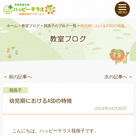
私たちについて
MENU
未就学のお子さま
（０〜６才）
ホーム
>
教室ブログ
>
我孫子のブログ一覧
>
幼児期におけるASDの特徴
教室ブログ
小学生〜高校生の
お子さま
支援事例
＜ 前の記事へ
次の記事へ ＞
お役立ちコラム
我孫子
教室一覧
幼児期におけるASDの特徴
2024年04月30日
ご利用について
こんにちは、ハッピーテラス我孫子です。