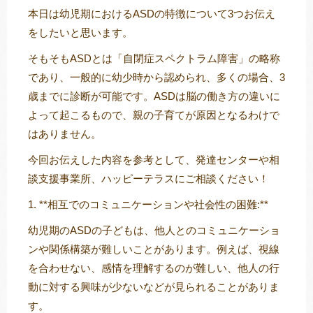
本日は幼児期におけるASDの特徴について3つお伝え
をしたいと思います。
そもそもASDとは「自閉症スペクトラム障害」の略称
トレキング
DIDIM
であり、一般的に幼少時から認められ、多くの場合、3
歳までに診断が可能です。ASDは脳の働き方の違いに
よって起こるもので、親の子育てが原因となるわけで
はありません。
今回お伝えした内容を参考として、発達センターや相
談支援事業所、ハッピーテラスにご相談ください！
1. **相互でのコミュニケーションや社会性の困難:**
幼児期のASDの子どもは、他人とのコミュニケーショ
ンや関係構築が難しいことがあります。例えば、視線
を合わせない、感情を理解するのが難しい、他人の行
動に対する興味が少ないなどが見られることがありま
す。