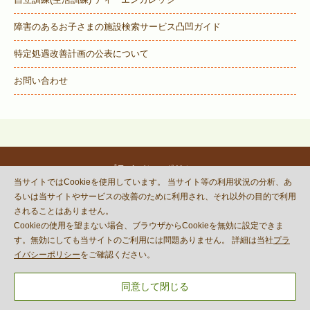
障害のあるお子さまの施設検索サービス
凸凹ガイド
特定処遇改善計画の公表について
お問い合わせ
プライバシーポリシー
当サイトではCookieを使用しています。 当サイト等の利用状況の分析、あ
© DECOBOCO BASE Co.,Ltd.
るいは当サイトやサービスの改善のために利用され、それ以外の目的で利用
This site is protected by reCAPTCHA
されることはありません。
and the Google
Privacy Policy
Cookieの使用を望まない場合、ブラウザからCookieを無効に設定できま
and
Terms of Service
apply.
す。無効にしても当サイトのご利用には問題ありません。 詳細は当社
プラ
イバシーポリシー
をご確認ください。
同意して閉じる