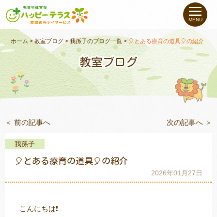
私たちについて
MENU
未就学のお子さま
（０〜６才）
ホーム
>
教室ブログ
>
我孫子のブログ一覧
>
🎈とある療育の道具🎈の紹介
教室ブログ
小学生〜高校生の
お子さま
支援事例
＜ 前の記事へ
次の記事へ ＞
お役立ちコラム
我孫子
教室一覧
🎈とある療育の道具🎈の紹介
2026年01月27日
ご利用について
こんにちは❗