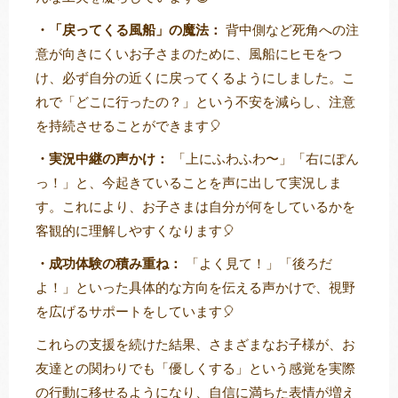
・「戻ってくる風船」の魔法：
背中側など死角への注
意が向きにくいお子さまのために、風船にヒモをつ
け、必ず自分の近くに戻ってくるようにしました。こ
れで「どこに行ったの？」という不安を減らし、注意
を持続させることができます🎈
・実況中継の声かけ：
「上にふわふわ〜」「右にぽん
っ！」と、今起きていることを声に出して実況しま
す。これにより、お子さまは自分が何をしているかを
客観的に理解しやすくなります🎈
・成功体験の積み重ね：
「よく見て！」「後ろだ
よ！」といった具体的な方向を伝える声かけで、視野
を広げるサポートをしています🎈
これらの支援を続けた結果、さまざまなお子様が、お
友達との関わりでも「優しくする」という感覚を実際
の行動に移せるようになり、自信に満ちた表情が増え