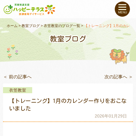
私たちについて
MENU
未就学のお子さま
（０〜６才）
ホーム
>
教室ブログ
>
衣笠教室のブログ一覧
>
【トレーニング】1月のカレン
教室ブログ
小学生〜高校生の
お子さま
支援事例
＜ 前の記事へ
次の記事へ ＞
お役立ちコラム
衣笠教室
教室一覧
【トレーニング】1月のカレンダー作りをおこな
いました
2026年01月29日
ご利用について