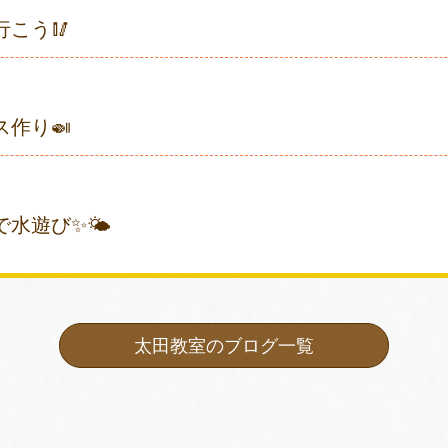
行こう🥢
ス作り🍛
で水遊び✨🌤
太田教室のブログ一覧