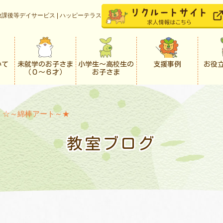
課後等デイサービス | ハッピーテラス
いて
未就学のお子さま
小学生〜高校生の
支援事例
お役
（０〜６才）
お子さま
>
☆～綿棒アート～★
教室ブログ