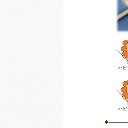
◆――――