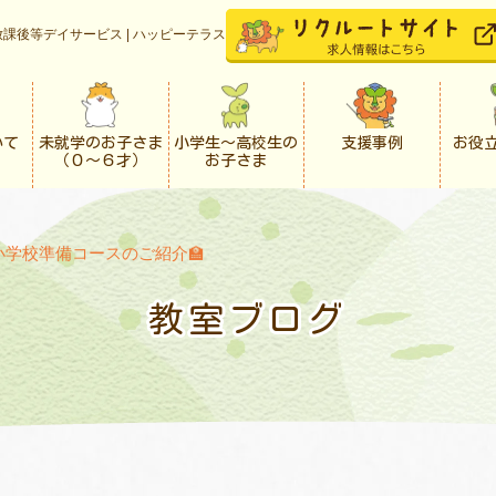
課後等デイサービス | ハッピーテラス
いて
未就学のお子さま
小学生〜高校生の
支援事例
お役
（０〜６才）
お子さま
小学校準備コースのご紹介🏫
教室ブログ