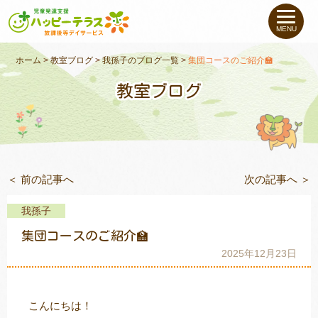
私たちについて
MENU
未就学のお子さま
（０〜６才）
ホーム
>
教室ブログ
>
我孫子のブログ一覧
>
集団コースのご紹介🏫
教室ブログ
小学生〜高校生の
お子さま
支援事例
＜ 前の記事へ
次の記事へ ＞
お役立ちコラム
我孫子
教室一覧
集団コースのご紹介🏫
2025年12月23日
ご利用について
こんにちは！