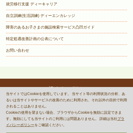
就労移行支援 ディーキャリア
自立訓練(生活訓練) ディーエンカレッジ
障害のあるお子さまの施設検索サービス
凸凹ガイド
特定処遇改善計画の公表について
お問い合わせ
プライバシーポリシー
当サイトではCookieを使用しています。 当サイト等の利用状況の分析、あ
© DECOBOCO BASE Co.,Ltd.
るいは当サイトやサービスの改善のために利用され、それ以外の目的で利用
This site is protected by reCAPTCHA
されることはありません。
and the Google
Privacy Policy
Cookieの使用を望まない場合、ブラウザからCookieを無効に設定できま
and
Terms of Service
apply.
す。無効にしても当サイトのご利用には問題ありません。 詳細は当社
プラ
イバシーポリシー
をご確認ください。