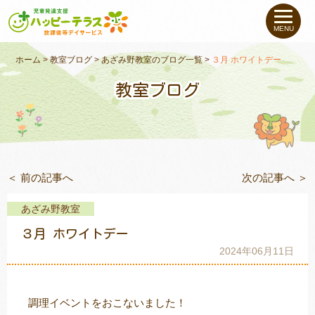
私たちについて
MENU
未就学のお子さま
（０〜６才）
ホーム
>
教室ブログ
>
あざみ野教室のブログ一覧
>
３月 ホワイトデー
教室ブログ
小学生〜高校生の
お子さま
支援事例
＜ 前の記事へ
次の記事へ ＞
お役立ちコラム
あざみ野教室
教室一覧
３月 ホワイトデー
2024年06月11日
ご利用について
調理イベントをおこないました！