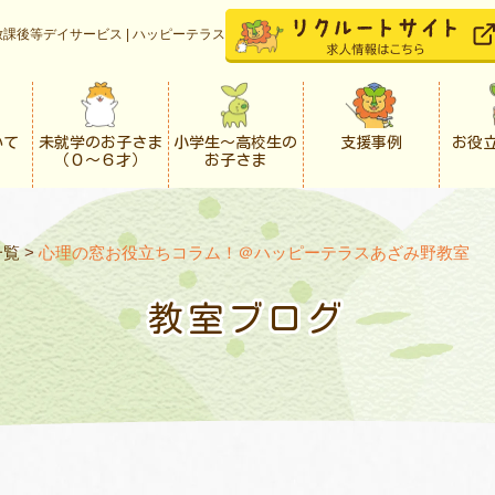
課後等デイサービス | ハッピーテラス
いて
未就学のお子さま
小学生〜高校生の
支援事例
お役
（０〜６才）
お子さま
一覧
>
心理の窓お役立ちコラム！＠ハッピーテラスあざみ野教室
教室ブログ