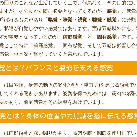
の回りのことなど生活していく上で、何気なく、その目的に対
ますが、その動かす際に必要となってくるのが「
感覚
」。感覚
呼ばれるものがあり「
嗅覚・味覚・視覚・聴覚・触覚
」に分類
、私達が自覚しやすい感覚ではあります。実は五感以外にも、
すが重要となっているのが「
前庭感覚
」と「
固有感覚
」です。
覚として特に「前庭感覚」「固有感覚」そして五感は影響し合
感覚中枢と深く繋がっていくと言われています。
感覚とは？バランスと姿勢を支える感覚
」は目や頭、身体の動きの変化(傾き・重力等)を感じる感覚で
してくれる働きがあります。姿勢を保つためには、筋肉の緊張
要があり、前庭感覚がその調整を助けています。
感覚とは？身体の位置や力加減を脳に伝える感
」は前庭感覚と深い関りがあり、筋肉や腱・関節を使用してい