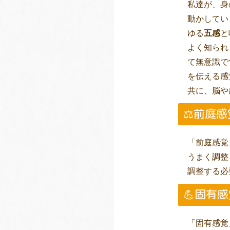
私達が、身
動かしてい
ゆる
五感
と
よく知られ
て無意識で
を伝える感
共に、脳や
⚖️前庭
「前庭感覚
うまく調整
調整する必
💪固有
「固有感覚