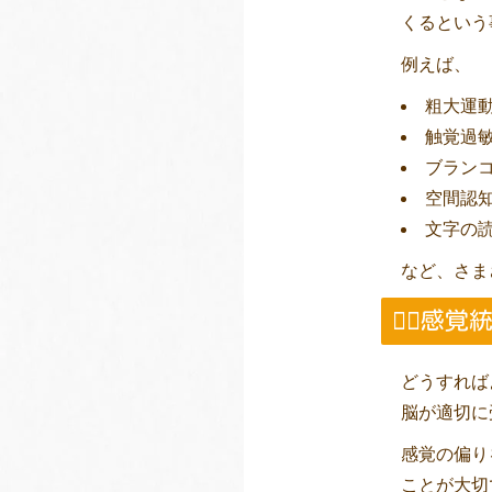
くるという
例えば、
粗大運
触覚過
ブラン
空間認
文字の
など、さま
🏃‍♂
どうすれば
脳が適切に
感覚の偏り
ことが大切