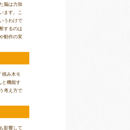
た脳は力加
います。こ
いうわけで
断するのは
や動作の実
論
す「積み木モ
んと機能す
う考え方で
も影響して