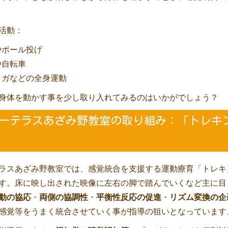
活動：
やボール投げ
や自転車
ヨガなどの全身運動
身体を動かす事を少し取り入れてみるのはいかがでしょう？
ピーテラスあざみ野教室の取り組み：「トレキ
ラスあざみ野教室では、感覚統合を支援する運動療育「トレキ
す。床に映し出された映像に左右の脚で踏んでいくなど主に目
動の協応
・
両側の協調性
・
平衡性反応の促進
・
リズム変換の企
感覚等をうまく統合させていく事が指導の狙いとなっています