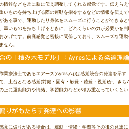
の情報などを常に脳に伝え調整してくれる感覚です。伝えらえ
重いものを持ち上げる際の運動を指令するなどの情報を伝えて
がある事で、運動したり身体をスムーズに行うことができると
、重いものを持ち上げるときに、どれくらいの力が必要かを判
おかげです。前庭感覚と密接に関係しており、スムーズな運動
ません。
統合の「積み木モデル」：Ayresによる発達理
業療法士であるエアーズ(Ayres,A.j)は感覚統合の発達を示
て、土台となる感覚(前庭・固有・触覚・聴覚・視覚)が、きち
の上に運動能力や情緒、学習能力などが積み重なっていくとい
の偏りがもたらす発達への影響
感覚に偏りがある場合は、運動・情緒・学習等その後の発達に