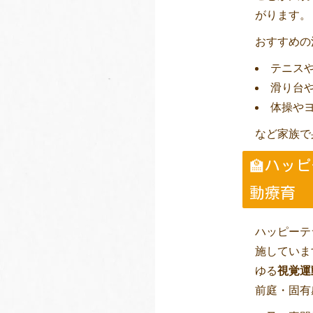
がります。
おすすめの
テニス
滑り台
体操や
など家族で
🏫ハッ
動療育
ハッピーテ
施していま
ゆる
視覚運
前庭・固有