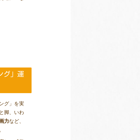
ング」運
ング」を実
と脚、いわ
画力
など、
。