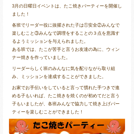
3月の日曜日イベントは、たこ焼きパーティーを開催し
ました！
各班でリーダー役に抜擢された子は①安全②みんなで
トレキング
DIDIM
楽しむこと③みんなで調理をすることの３点を意識す
るようミッションを与えられました。
ある班では、たこが苦手と言うお友達の為に、ウィン
ナー焼きを作っていました。
リーダーらしく班のみんなに気を配りながら取り組
み、ミッションを達成することができました。
お家でお手伝いをしていると言って慣れた手つきで進
める子もいれば、たこ焼きを焼くのが初めてだと言う
子もいましたが、各班みんなで協力して焼き上げパー
ティーを楽しむことができました！