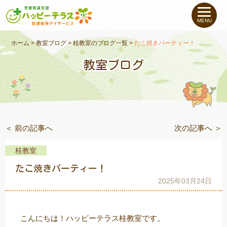
私たちについて
MENU
未就学のお子さま
（０〜６才）
ホーム
>
教室ブログ
>
桂教室のブログ一覧
>
たこ焼きパーティー！
教室ブログ
小学生〜高校生の
お子さま
支援事例
＜ 前の記事へ
次の記事へ ＞
お役立ちコラム
桂教室
教室一覧
たこ焼きパーティー！
2025年03月24日
ご利用について
こんにちは！ハッピーテラス桂教室です。