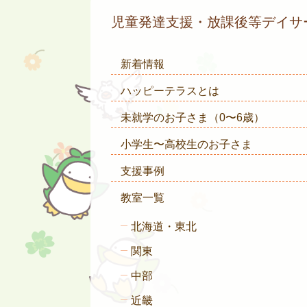
児童発達支援・放課後等デイ
新着情報
ハッピーテラスとは
未就学のお子さま
（0〜6歳）
小学生〜高校生のお子さま
支援事例
教室一覧
北海道・東北
関東
中部
近畿