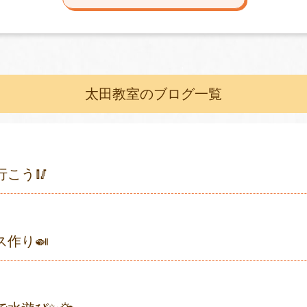
太田教室のブログ一覧
行こう🥢
ス作り🍛