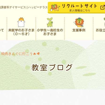
課後等デイサービス | ハッピーテラス
いて
未就学のお子さま
小学生〜高校生の
支援事例
お役
（０〜６才）
お子さま
>
焼肉きんぐに行こう🔥🥩
教室ブログ