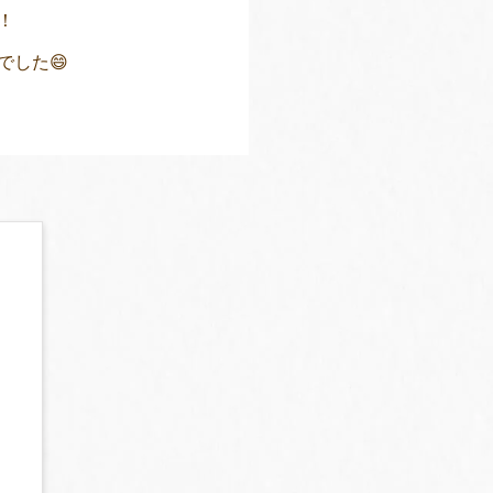
！
した😄