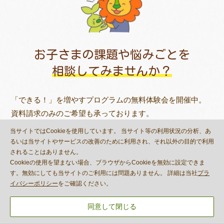
お子さまの課題や悩みごとを
相談してみませんか？
「できる！」を増やすプログラムの無料体験会を開催中。
資料請求のみのご希望も承っております。
まずはお気軽にお問い合わせください。
当サイトではCookieを使用しています。 当サイト等の利用状況の分析、あ
るいは当サイトやサービスの改善のために利用され、それ以外の目的で利用
されることはありません。
Cookieの使用を望まない場合、ブラウザからCookieを無効に設定できま
す。無効にしても当サイトのご利用には問題ありません。 詳細は当社
プラ
見学・相談申し込み
イバシーポリシー
をご確認ください。
各種お申し込みとお問い合
わせが
できます。
同意して閉じる