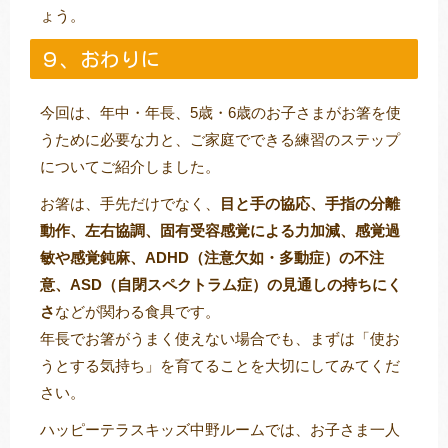
ょう。
９、おわりに
今回は、年中・年長、5歳・6歳のお子さまがお箸を使
うために必要な力と、ご家庭でできる練習のステップ
についてご紹介しました。
お箸は、手先だけでなく、
目と手の協応、手指の分離
動作、左右協調、固有受容感覚による力加減、感覚過
敏や感覚鈍麻、ADHD（注意欠如・多動症）の不注
意、ASD（自閉スペクトラム症）の見通しの持ちにく
さ
などが関わる食具です。
年長でお箸がうまく使えない場合でも、まずは「使お
うとする気持ち」を育てることを大切にしてみてくだ
さい。
ハッピーテラスキッズ中野ルームでは、お子さま一人