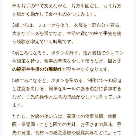
棒を片手の中で支えながら、片方を固定し、もう片方
を細かく動かして食べものをつまみます。
3歳ごろは、フォークを使う、衣服を一部自分で着る、
大きなビーズを通すなど、生活や遊びの中で手先を使
う経験が増えていく時期です。
4歳ごろになると、ボタンを外す、指と親指でクレヨン
や鉛筆を持つ、食事の準備を少し手伝うなど、
目と手
の協応や手指の分離動作
が育ちやすくなります。
5歳ごろになると、ボタンを留める、制作に5〜10分ほ
ど注意を向ける、簡単なルールのある遊びに参加する
など、手先の操作と注意の持続が少しずつ育っていき
ます。
ただし、お箸の使い方は、家庭での食事習慣、幼稚
園・保育園・こども園での方針、お子さまの興味、手
先の発達、食材への感覚過敏や感覚鈍麻などによって