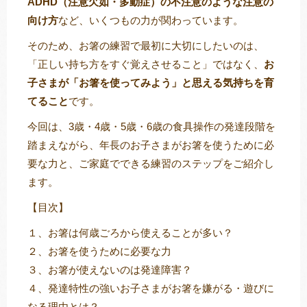
ADHD（注意欠如・多動症）の不注意のような注意の
向け方
など、いくつもの力が関わっています。
そのため、お箸の練習で最初に大切にしたいのは、
「正しい持ち方をすぐ覚えさせること」ではなく、
お
子さまが「お箸を使ってみよう」と思える気持ちを育
てること
です。
今回は、3歳・4歳・5歳・6歳の食具操作の発達段階を
踏まえながら、年長のお子さまがお箸を使うために必
要な力と、ご家庭でできる練習のステップをご紹介し
ます。
【目次】
１、お箸は何歳ごろから使えることが多い？
２、お箸を使うために必要な力
３、お箸が使えないのは発達障害？
４、発達特性の強いお子さまがお箸を嫌がる・遊びに
なる理由とは？