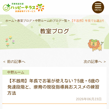
私たちについて
MENU
未就学のお子さま
（０〜６才）
ホーム
>
教室ブログ
>
中野ルームのブログ一覧
>
【不器用】年長でお箸が使え
教室ブログ
小学生〜高校生の
お子さま
支援事例
＜ 前の記事へ
次の記事へ ＞
お役立ちコラム
中野ルーム
教室一覧
【不器用】年長でお箸が使えない？5歳・6歳の
発達段階と、療育の現役指導員おススメの練習
方法
ご利用について
2026年06月23日