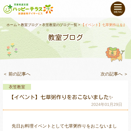
私たちについて
MENU
未就学のお子さま
（０〜６才）
ホーム
>
教室ブログ
>
衣笠教室のブログ一覧
>
【イベント】七草粥作りをおこ
教室ブログ
小学生〜高校生の
お子さま
支援事例
＜ 前の記事へ
次の記事へ ＞
お役立ちコラム
衣笠教室
教室一覧
【イベント】七草粥作りをおこないました✨
2024年01月29日
ご利用について
先日お料理イベントとして七草粥作りをおこないまし