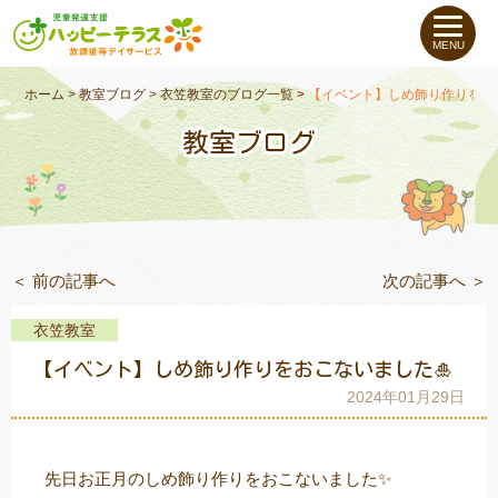
私たちについて
MENU
未就学のお子さま
（０〜６才）
ホーム
>
教室ブログ
>
衣笠教室のブログ一覧
>
【イベント】しめ飾り作りをお
教室ブログ
小学生〜高校生の
お子さま
支援事例
＜ 前の記事へ
次の記事へ ＞
お役立ちコラム
衣笠教室
教室一覧
【イベント】しめ飾り作りをおこないました🎍
2024年01月29日
ご利用について
先日お正月のしめ飾り作りをおこないました✨