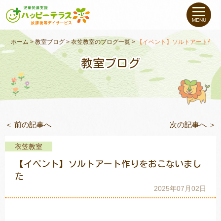
私たちについて
MENU
未就学のお子さま
（０〜６才）
ホーム
>
教室ブログ
>
衣笠教室のブログ一覧
>
【イベント】ソルトアート作り
教室ブログ
小学生〜高校生の
お子さま
支援事例
＜ 前の記事へ
次の記事へ ＞
お役立ちコラム
衣笠教室
教室一覧
【イベント】ソルトアート作りをおこないまし
た
2025年07月02日
ご利用について