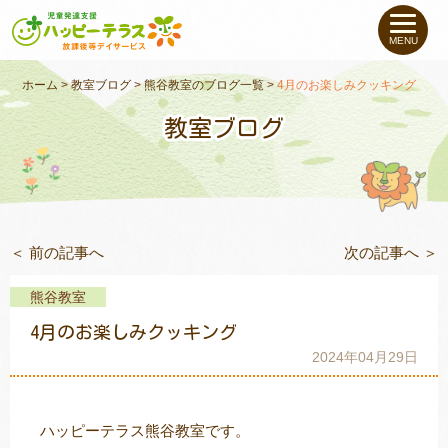
私たちについて
MENU
未就学のお子さま
（０〜６才）
ホーム
>
教室ブログ
>
熊谷教室のブログ一覧
>
4月のお楽しみクッキング
教室ブログ
小学生〜高校生の
お子さま
支援事例
＜ 前の記事へ
次の記事へ ＞
お役立ちコラム
熊谷教室
教室一覧
4月のお楽しみクッキング
2024年04月29日
ご利用について
ハッピーテラス熊谷教室です。