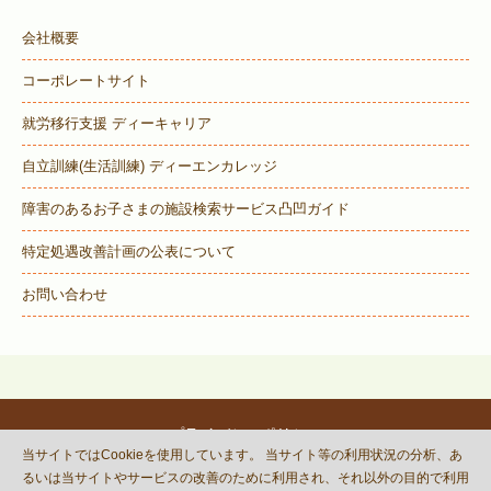
会社概要
コーポレートサイト
就労移行支援 ディーキャリア
自立訓練(生活訓練) ディーエンカレッジ
障害のあるお子さまの施設検索サービス
凸凹ガイド
特定処遇改善計画の公表について
お問い合わせ
プライバシーポリシー
当サイトではCookieを使用しています。 当サイト等の利用状況の分析、あ
© DECOBOCO BASE Co.,Ltd.
るいは当サイトやサービスの改善のために利用され、それ以外の目的で利用
This site is protected by reCAPTCHA