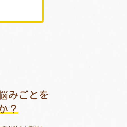
悩みごとを
か？