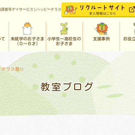
課後等デイサービス | ハッピーテラス
いて
未就学のお子さま
小学生〜高校生の
支援事例
お役
（０〜６才）
お子さま
>
テラス祭り
教室ブログ