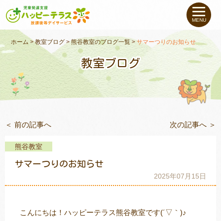
私たちについて
MENU
未就学のお子さま
（０〜６才）
ホーム
>
教室ブログ
>
熊谷教室のブログ一覧
>
サマーつりのお知らせ
教室ブログ
小学生〜高校生の
お子さま
支援事例
＜ 前の記事へ
次の記事へ ＞
お役立ちコラム
熊谷教室
教室一覧
サマーつりのお知らせ
2025年07月15日
ご利用について
こんにちは！ハッピーテラス熊谷教室です(
´▽｀
)♪