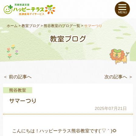
私たちについて
MENU
未就学のお子さま
（０〜６才）
ホーム
>
教室ブログ
>
熊谷教室のブログ一覧
>
サマーつり
教室ブログ
小学生〜高校生の
お子さま
支援事例
＜ 前の記事へ
次の記事へ ＞
お役立ちコラム
熊谷教室
教室一覧
サマーつり
2025年07月21日
ご利用について
こんにちは！ハッピーテラス熊谷教室です(
´▽｀
)🌻