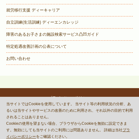
就労移行支援 ディーキャリア
自立訓練(生活訓練) ディーエンカレッジ
障害のあるお子さまの施設検索サービス
凸凹ガイド
特定処遇改善計画の公表について
お問い合わせ
プライバシーポリシー
当サイトではCookieを使用しています。 当サイト等の利用状況の分析、あ
© DECOBOCO BASE Co.,Ltd.
るいは当サイトやサービスの改善のために利用され、それ以外の目的で利用
This site is protected by reCAPTCHA
されることはありません。
and the Google
Privacy Policy
Cookieの使用を望まない場合、ブラウザからCookieを無効に設定できま
and
Terms of Service
apply.
す。無効にしても当サイトのご利用には問題ありません。 詳細は当社
プラ
イバシーポリシー
をご確認ください。