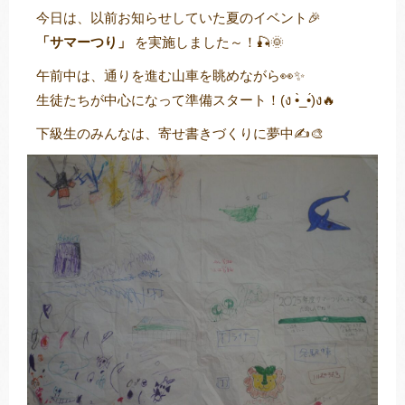
今日は、以前お知らせしていた夏のイベント🎉
「サマーつり」
を実施しました～！🎣🌞
午前中は、通りを進む山車を眺めながら👀✨
トレキング
DIDIM
生徒たちが中心になって準備スタート！(ง •̀_•́)ง🔥
下級生のみんなは、寄せ書きづくりに夢中✍️🎨