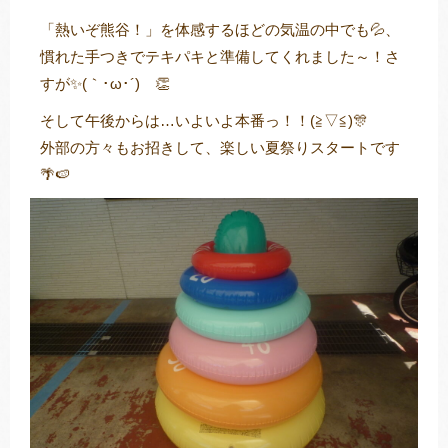
「熱いぞ熊谷！」を体感するほどの気温の中でも💦、
慣れた手つきでテキパキと準備してくれました～！さ
すが✨(｀･ω･´)ゞ👏
そして午後からは…いよいよ本番っ！！(≧▽≦)🎊
外部の方々もお招きして、楽しい夏祭りスタートです
🌴🍉