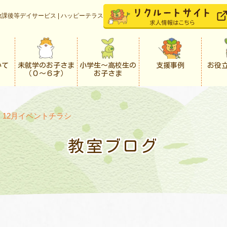
課後等デイサービス | ハッピーテラス
いて
未就学のお子さま
小学生〜高校生の
支援事例
お役
（０〜６才）
お子さま
>
12月イベントチラシ
教室ブログ