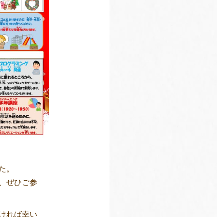
た。
、ぜひご参
ければ幸い