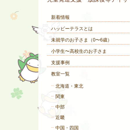
新着情報
ハッピーテラスとは
未就学のお子さま
（0〜6歳）
小学生〜高校生のお子さま
支援事例
教室一覧
北海道・東北
関東
中部
近畿
中国・四国