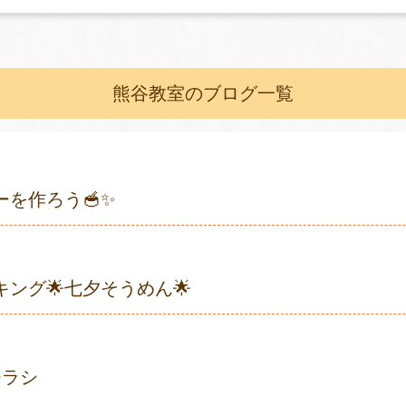
熊谷教室のブログ一覧
を作ろう🥣✨
ング🌟七夕そうめん🌟
チラシ