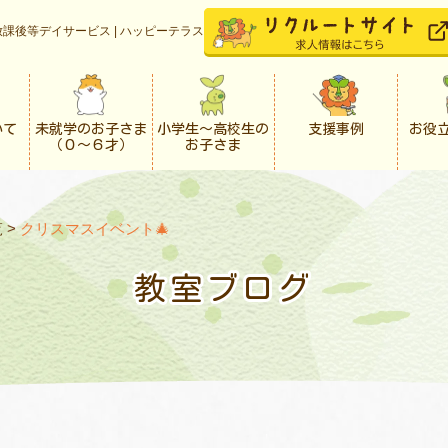
課後等デイサービス | ハッピーテラス
いて
未就学のお子さま
小学生〜高校生の
支援事例
お役
（０〜６才）
お子さま
覧
>
クリスマスイベント🎄
教室ブログ