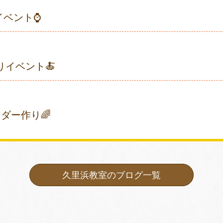
イベント⌚
りイベント🍝
ンダー作り🌈
久里浜教室のブログ一覧