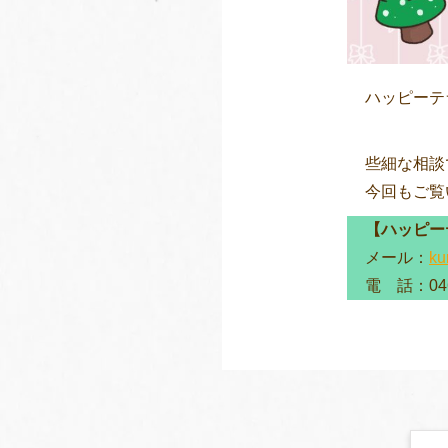
ハッピーテ
些細な相談
今回もご覧
【ハッピー
メール：
ku
電 話：046-