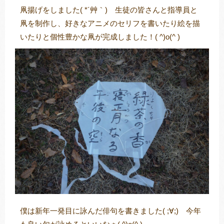
凧揚げをしました( *´艸｀) 生徒の皆さんと指導員と
凧を制作し、好きなアニメのセリフを書いたり絵を描
いたりと個性豊かな凧が完成しました！( ^)o(^ )
トレキング
DIDIM
僕は新年一発目に詠んだ俳句を書きました( ;∀;) 今年