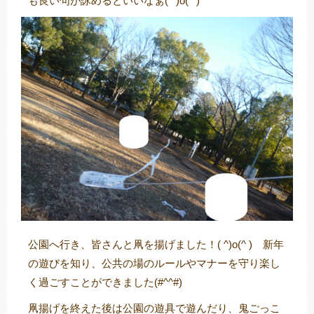
も良い句が詠めるといいなぁ( ^)o(^ )
公園へ行き、皆さんと凧を揚げました！( ^)o(^ ) 新年
の遊びを知り、公共の場のルールやマナーを守り楽し
く過ごすことができました(#^^#)
凧揚げを終えた後は公園の遊具で遊んだり、鬼ごっこ