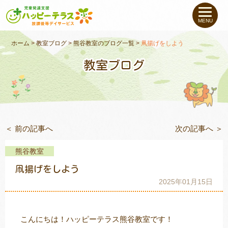
私たちについて
MENU
未就学のお子さま
（０〜６才）
ホーム
>
教室ブログ
>
熊谷教室のブログ一覧
>
凧揚げをしよう
教室ブログ
小学生〜高校生の
お子さま
支援事例
＜ 前の記事へ
次の記事へ ＞
お役立ちコラム
熊谷教室
教室一覧
凧揚げをしよう
2025年01月15日
ご利用について
こんにちは！ハッピーテラス熊谷教室です！