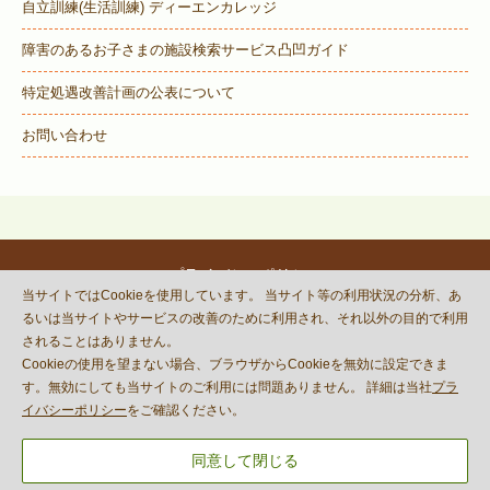
自立訓練(生活訓練) ディーエンカレッジ
障害のあるお子さまの施設検索サービス
凸凹ガイド
特定処遇改善計画の公表について
お問い合わせ
プライバシーポリシー
当サイトではCookieを使用しています。 当サイト等の利用状況の分析、あ
© DECOBOCO BASE Co.,Ltd.
るいは当サイトやサービスの改善のために利用され、それ以外の目的で利用
This site is protected by reCAPTCHA
されることはありません。
and the Google
Privacy Policy
Cookieの使用を望まない場合、ブラウザからCookieを無効に設定できま
and
Terms of Service
apply.
す。無効にしても当サイトのご利用には問題ありません。 詳細は当社
プラ
イバシーポリシー
をご確認ください。
同意して閉じる