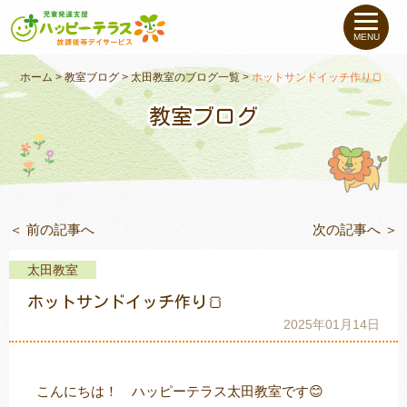
私たちについて
MENU
未就学のお子さま
（０〜６才）
ホーム
>
教室ブログ
>
太田教室のブログ一覧
>
ホットサンドイッチ作り🍞
教室ブログ
小学生〜高校生の
お子さま
支援事例
＜ 前の記事へ
次の記事へ ＞
お役立ちコラム
太田教室
教室一覧
ホットサンドイッチ作り🍞
2025年01月14日
ご利用について
こんにちは！ ハッピーテラス太田教室です😊