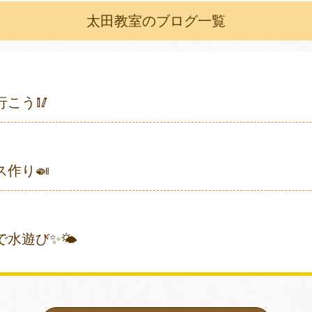
太田教室のブログ一覧
行こう🥢
ス作り🍛
で水遊び✨🌤