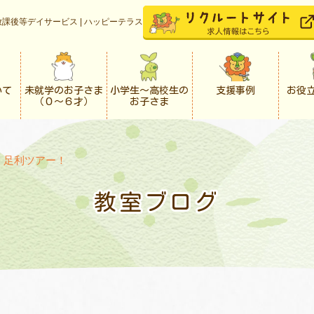
課後等デイサービス | ハッピーテラス
いて
未就学のお子さま
小学生〜高校生の
支援事例
お役
（０〜６才）
お子さま
>
足利ツアー！
教室ブログ