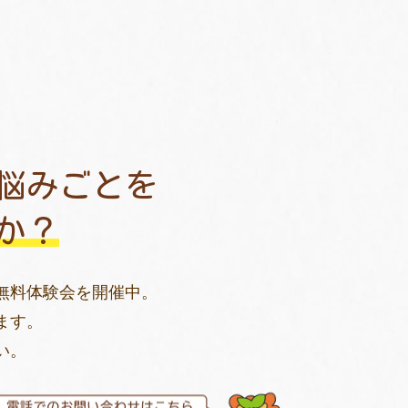
悩みごとを
か？
無料体験会を開催中。
ます。
い。