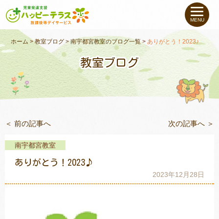
私たちについて
MENU
未就学のお子さま
（０〜６才）
ホーム
>
教室ブログ
>
南宇都宮教室のブログ一覧
>
ありがとう！2023♪
教室ブログ
小学生〜高校生の
お子さま
支援事例
＜ 前の記事へ
次の記事へ ＞
お役立ちコラム
南宇都宮教室
教室一覧
ありがとう！2023♪
2023年12月28日
ご利用について