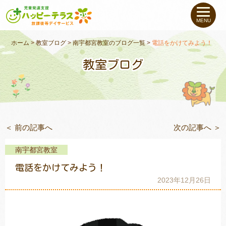
私たちについて
MENU
未就学のお子さま
（０〜６才）
ホーム
>
教室ブログ
>
南宇都宮教室のブログ一覧
>
電話をかけてみよう！
教室ブログ
小学生〜高校生の
お子さま
支援事例
＜ 前の記事へ
次の記事へ ＞
お役立ちコラム
南宇都宮教室
教室一覧
電話をかけてみよう！
2023年12月26日
ご利用について